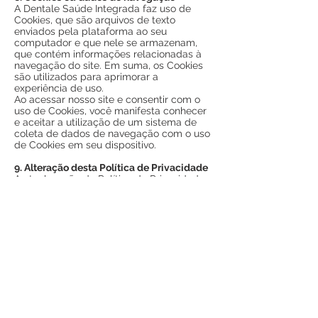
A Dentale Saúde Integrada faz uso de
Cookies, que são arquivos de texto
enviados pela plataforma ao seu
computador e que nele se armazenam,
que contém informações relacionadas à
navegação do site. Em suma, os Cookies
são utilizados para aprimorar a
experiência de uso.
Ao acessar nosso site e consentir com o
uso de Cookies, você manifesta conhecer
e aceitar a utilização de um sistema de
coleta de dados de navegação com o uso
de Cookies em seu dispositivo.
9. Alteração desta Política de Privacidade
A atual versão da Política de Privacidade
foi formulada e atualizada pela última vez
em:
13.05.2021
.
Reservamos o direito de modificar essa
Política de Privacidade a qualquer tempo,
principalmente em função da adequação
a eventuais alterações feitas em nosso
site ou em âmbito legislativo.
Recomendamos que você a revise com
frequência.
Eventuais alterações entrarão em vigor a
partir de sua publicação em nosso site e
sempre lhe notificaremos acerca das